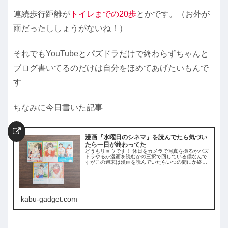
連続歩行距離が
トイレまでの20歩
とかです。（お外が
雨だったししょうがないね！）
それでもYouTubeとパズドラだけで終わらずちゃんと
ブログ書いてるのだけは自分をほめてあげたいもんで
す
ちなみに今日書いた記事
漫画『水曜日のシネマ』を読んでたら気づい
たら一日が終わってた
どうもリョウです！ 休日をカメラで写真を撮るかパズ
ドラやるか漫画を読むかの三択で回している僕なんで
すがこの週末は漫画を読んでいたらいつの間にか終わ
っていました... 厳密に言うと『漫画と映画を見ていた
ら』ですね！（笑） さて僕が何を読んでい
kabu-gadget.com