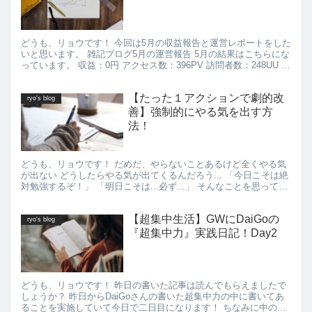
どうも、リョウです！ 今回は5月の収益報告と運営レポートをした
いと思います。 雑記ブログ5月の運営報告 5月の結果はこちらにな
っています。 収益：0円 アクセス数：396PV 訪問者数：248UU 記
事数：10記事 となりました。 収益は発...
【たった１アクションで劇的改
ryo's blog
善】強制的にやる気を出す方
法！
どうも、リョウです！ だめだ、やらないことあるけど全くやる気
が出ない どうしたらやる気が出てくるんだろう... 「今日こそは絶
対勉強するぞ！」 「明日こそは...必ず...」 そんなことを思ってい
るうちに期限が間近に迫っていてぎりぎりになっ...
【超集中生活】GWにDaiGoの
ryo's blog
『超集中力』実践日記！Day2
どうも、リョウです！ 昨日の書いた記事は読んでもらえましたで
しょうか？ 昨日からDaiGoさんの書いた超集中力の中に書いてあ
ることを実施していて今日で二日目になります！ ちなみに中のい