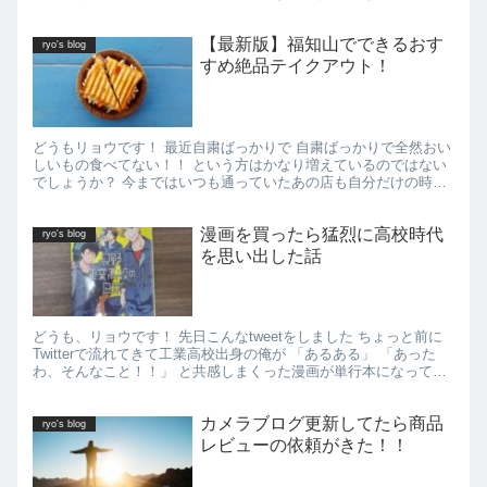
い友達には 意識高過ぎて一周回ってキモい と言われました...
【最新版】福知山でできるおす
ryo's blog
すめ絶品テイクアウト！
どうもリョウです！ 最近自粛ばっかりで 自粛ばっかりで全然おい
しいもの食べてない！！ という方はかなり増えているのではない
でしょうか？ 今まではいつも通っていたあの店も自分だけの時間
に浸れるあのカフェもいけなくなってしまいました... しか...
漫画を買ったら猛烈に高校時代
ryo's blog
を思い出した話
どうも、リョウです！ 先日こんなtweetをしました ちょっと前に
Twitterで流れてきて工業高校出身の俺が 「あるある」 「あった
わ、そんなこと！！」 と共感しまくった漫画が単行本になってた
から購入した！ Twitterでも無料で読める...
カメラブログ更新してたら商品
ryo's blog
レビューの依頼がきた！！