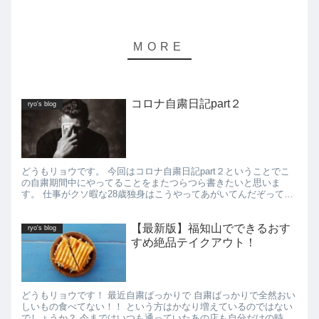
コロナ自粛日記part２
ryo's blog
どうもリョウです。 今回はコロナ自粛日記part２ということでこ
の自粛期間中にやってることをまたつらつら書きたいと思いま
す。 仕事がクソ暇な28歳独身はこうやってあがいてんだぞってと
ころを少しでも見てもらえたらと思います。 僕が前回の更新か...
【最新版】福知山でできるおす
ryo's blog
すめ絶品テイクアウト！
どうもリョウです！ 最近自粛ばっかりで 自粛ばっかりで全然おい
しいもの食べてない！！ という方はかなり増えているのではない
でしょうか？ 今まではいつも通っていたあの店も自分だけの時間