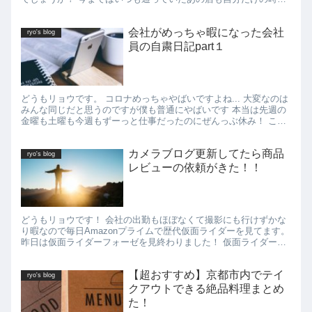
に浸れるあのカフェもいけなくなってしまいました... しか...
会社がめっちゃ暇になった会社
ryo's blog
員の自粛日記part１
どうもリョウです。 コロナめっちゃやばいですよね... 大変なのは
みんな同じだと思うのですが僕も普通にやばいです 本当は先週の
金曜も土曜も今週もずーっと仕事だったのにぜんっぶ休み！ これ
が今週だけだったらいいんですけどしばらく続きそうなんで...
カメラブログ更新してたら商品
ryo's blog
レビューの依頼がきた！！
どうもリョウです！ 会社の出勤もほぼなくて撮影にも行けずかな
り暇なので毎日Amazonプライムで歴代仮面ライダーを見てます。
昨日は仮面ライダーフォーゼを見終わりました！ 仮面ライダーフ
ォーゼには福士蒼汰さんや吉沢亮さん、清水富美加さん（せ...
【超おすすめ】京都市内でテイ
ryo's blog
クアウトできる絶品料理まとめ
た！