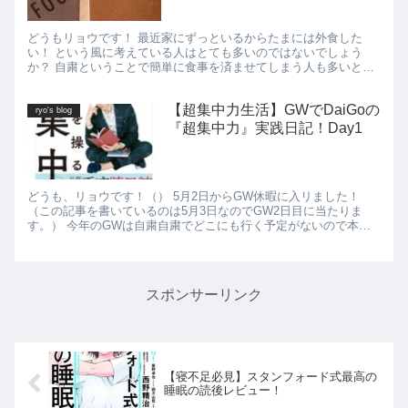
どうもリョウです！ 最近家にずっといるからたまには外食した
い！ という風に考えている人はとても多いのではないでしょう
か？ 自粛ということで簡単に食事を済ませてしまう人も多いと思
います。 そうはいっても外食はできないしなーという方にいつも
食べ...
【超集中力生活】GWでDaiGoの
ryo's blog
『超集中力』実践日記！Day1
どうも、リョウです！（） 5月2日からGW休暇に入リました！
（この記事を書いているのは5月3日なのでGW2日目に当たりま
す。） 今年のGWは自粛自粛でどこにも行く予定がないので本を
読もうと思い探していたところYou Tubeでメンタリストの...
スポンサーリンク
【寝不足必見】スタンフォード式最高の
睡眠の読後レビュー！